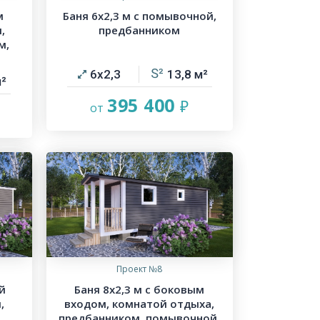
м
Баня 6х2,3 м с помывочной,
,
предбанником
м,
6х2,3
13,8
395 400
Проект №8
й
Баня 8х2,3 м с боковым
,
входом, комнатой отдыха,
предбанником, помывочной,