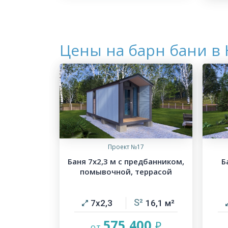
Цены на барн бани в
Проект №17
Баня 7х2,3 м с предбанником,
Б
помывочной, террасой
7х2,3
16,1
575 400