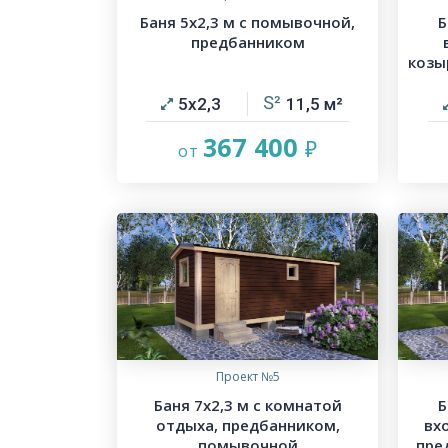
Баня 5х2,3 м с помывочной,
Б
предбанником
козы
5х2,3
11,5
367 400
Проект №5
Баня 7х2,3 м с комнатой
Б
отдыха, предбанником,
вх
помывочной
пре