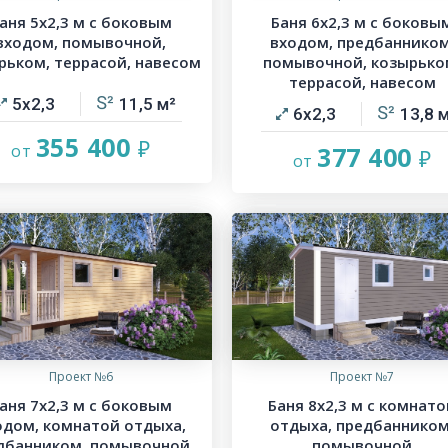
аня 5х2,3 м с боковым
Баня 6х2,3 м с боковы
входом, помывочной,
входом, предбанником
рьком, террасой, навесом
помывочной, козырько
террасой, навесом
5х2,3
11,5
6х2,3
13,8
355 400
377 400
Проект №6
Проект №7
аня 7х2,3 м с боковым
Баня 8х2,3 м с комнато
одом, комнатой отдыха,
отдыха, предбанником
дбанником, помывочной,
помывочной