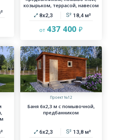
козырьком, террасой, навесом
8х2,3
18,4
437 400
Проект №12
м
Баня 6х2,3 м с помывочной,
,
предбанником
ом
6х2,3
13,8