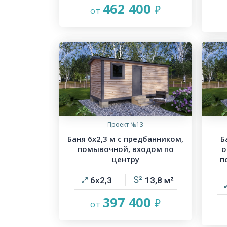
462 400
Проект №13
Баня 6х2,3 м с предбанником,
Б
помывочной, входом по
о
центру
п
6х2,3
13,8
397 400