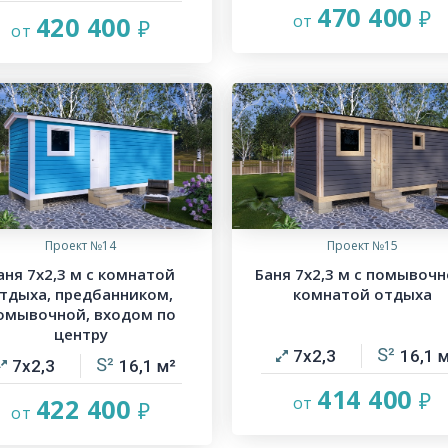
470 400
420 400
Проект №14
Проект №15
аня 7х2,3 м с комнатой
Баня 7х2,3 м с помывочн
тдыха, предбанником,
комнатой отдыха
омывочной, входом по
центру
7х2,3
16,1
7х2,3
16,1
414 400
422 400