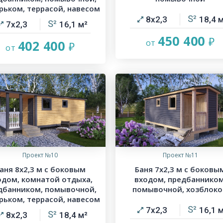
рьком, террасой, навесом
8х2,3
18,4
7х2,3
16,1
450 400
402 400
Проект №10
Проект №11
аня 8х2,3 м с боковым
Баня 7х2,3 м с боковы
одом, комнатой отдыха,
входом, предбанником
дбанником, помывочной,
помывочной, хозблок
рьком, террасой, навесом
7х2,3
16,1
8х2,3
18,4