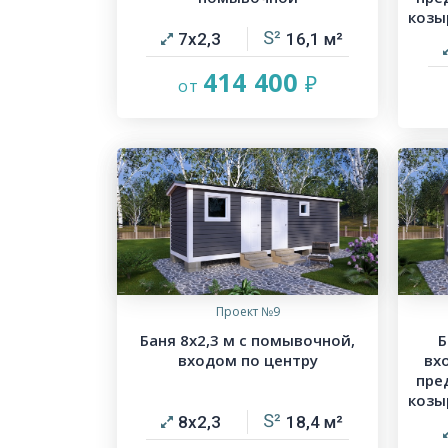
козы
7х2,3
16,1
414 400
Проект №9
Баня 8х2,3 м с помывочной,
Б
входом по центру
вх
пре
козы
8х2,3
18,4