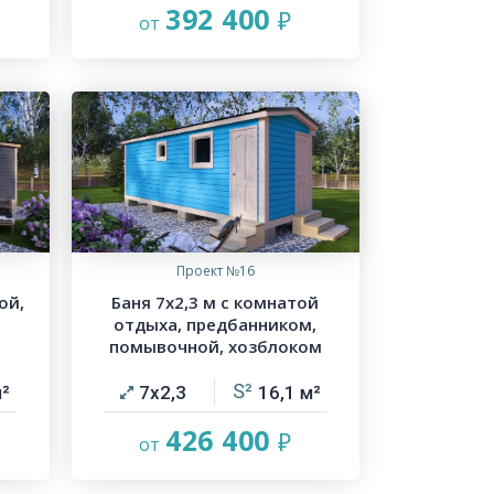
392 400
Проект №16
ой,
Баня 7х2,3 м с комнатой
отдыха, предбанником,
помывочной, хозблоком
7х2,3
16,1
426 400