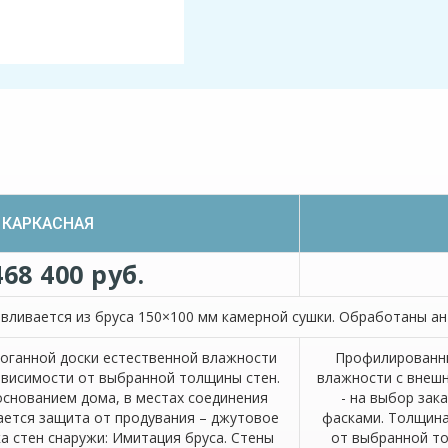
КАРКАСНАЯ
468 400 руб.
вливается из бруса 150×100 мм камерной сушки. Обработаны ан
роганной доски естественной влажности
Профилированны
зависимости от выбранной толщины стен.
влажности с внешн
основанием дома, в местах соединения
- на выбор зак
ается защита от продувания – джутовое
фасками. Толщина
а стен снаружи: Имитация бруса. Стены
от выбранной т