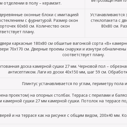
ветрозащитная пл
м отделении в полу – керамзит.
деревянные оконные блоки с имитацией
Устанавливаются 
остеклением с фурнитурой. Размер окон
стеклопакета с д
орточек 60х60 см. Количество окон
80х80 см. Ра
тветствует плану.
вери каркасные 180х80 см обшитые вагонкой сорта «В» камерно
двери 70х170 см. Дверные проемы снаружи и изнутри обналичены
соответствует плану.
тованная доска камерной сушки 27 мм. Черновой пол – обрезная
антисептиком. Лаги из доски 40х150 мм, шаг 59 см. Обработ
Плинтус устанавливается по углам, периметру пола и
рена проектом) на опорных столбах. Терраса с перилами и баляс
и камерной сушки 27 мм камерной сушки. Потолок на террасе по
верей и на террасе как на рисунке с общим видом, 200х40 мм. К