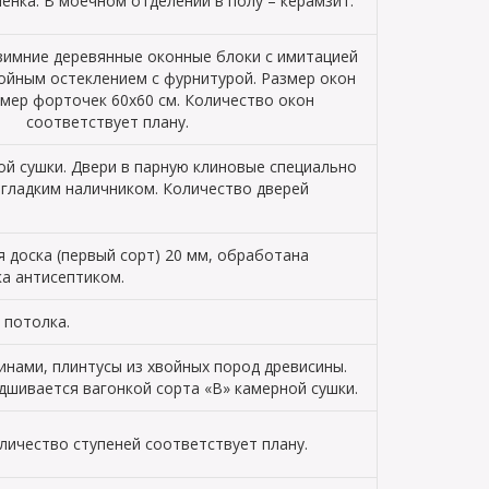
енка. В моечном отделении в полу – керамзит.
зимние деревянные оконные блоки с имитацией
войным остеклением с фурнитурой. Размер окон
змер форточек 60х60 см. Количество окон
соответствует плану.
й сушки. Двери в парную клиновые специально
 гладким наличником. Количество дверей
 доска (первый сорт) 20 мм, обработана
ка антисептиком.
 потолка.
инами, плинтусы из хвойных пород древисины.
дшивается вагонкой сорта «В» камерной сушки.
оличество ступеней соответствует плану.