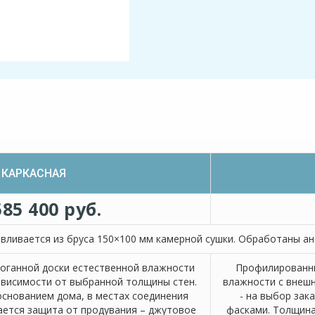
КАРКАСНАЯ
585 400 руб.
вливается из бруса 150×100 мм камерной сушки. Обработаны ан
роганной доски естественной влажности
Профилированны
зависимости от выбранной толщины стен.
влажности с внешн
основанием дома, в местах соединения
- на выбор зак
ается защита от продувания – джутовое
фасками. Толщина