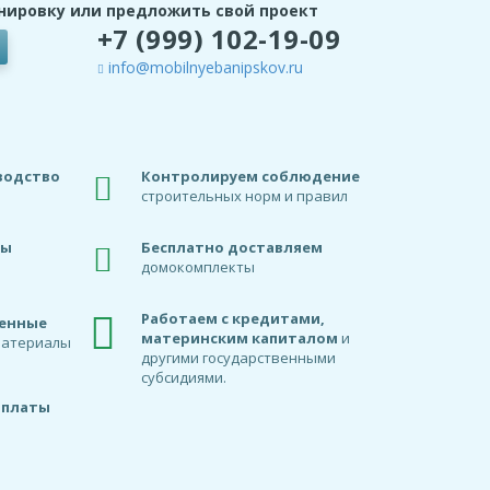
нировку или предложить свой проект
+7 (999) 102-19-09
info@mobilnyebanipskov.ru
водство
Контролируем соблюдение
строительных норм и правил
ды
Бесплатно доставляем
домокомплекты
Работаем с кредитами,
венные
материнским капиталом
и
материалы
другими государственными
субсидиями.
оплаты