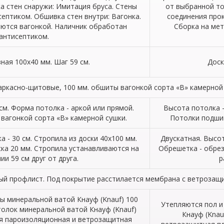
а стен снаружи: Имитация бруса. Стены
от выбранной т
ептиком. Обшивка стен внутри: Вагонка.
соединения прок
ются вагонкой. Наличник обработан
Сборка на мет
антисептиком.
ная 100х40 мм. Шаг 59 см.
Доск
аркасно-щитовые, 100 мм. обшиты вагонкой сорта «В» камерной 
см. Форма потолка - аркой или прямой.
Высота потолка -
вагонкой сорта «В» камерной сушки.
Потолки подшив
а - 30 см. Стропила из доски 40х100 мм.
Двускатная. Высот
ка 20 мм. Стропила устанавливаются на
Обрешетка - обрез
ии 59 см друг от друга.
р
ый профлист. Под покрытие расстилается мембрана с ветроза
ы минеральной ватой Кнауф (Knauf) 100
Утепляются пол и
толок минеральной ватой Кнауф (Knauf)
Кнауф (Knau
ся пароизоляционная и ветрозащитная