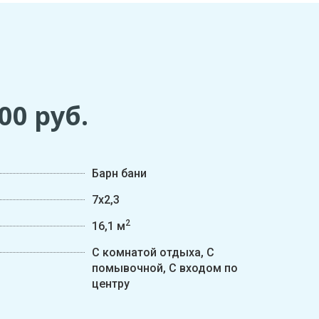
400
руб.
Барн бани
7х2,3
2
16,1 м
С комнатой отдыха, С
помывочной, С входом по
центру