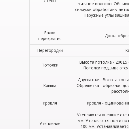
Стены
льняное волокно. Обшивк
снаружи обработаны антис
Наружные углы зашива
Балки
Доска обрез
перекрытия
Перегородки
К
Высота потолка - 200±5 
Потолки
Потолки подшиваются 
Двускатная. Высота коньк
Крыша
Обрешетка - обрезная дос
расстоян
Кровля
Кровля - оцинкованн
Утепляются внешние стен
мм. Утепляются пол и по
Утепление
100 мм. Устанавливает